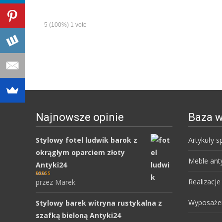
5
(100%)
1
vote
Najnowsze opinie
Baza w
Stylowy fotel ludwik barok z
Artykuły 
okrągłym oparciem złoty
Meble ant
Antyki24
Realizacje
przez Marek
Oceniony
5
na 5.
Wyposaże
Stylowy barek witryna rustykalna z
szafką bieloną Antyki24