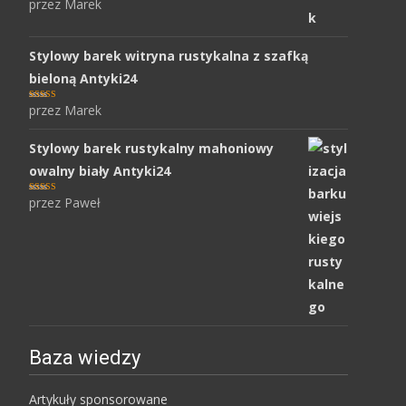
przez Marek
Oceniony
5
na 5.
Stylowy barek witryna rustykalna z szafką
bieloną Antyki24
przez Marek
Oceniony
5
na 5.
Stylowy barek rustykalny mahoniowy
owalny biały Antyki24
przez Paweł
Oceniony
5
na 5.
Baza wiedzy
Artykuły sponsorowane