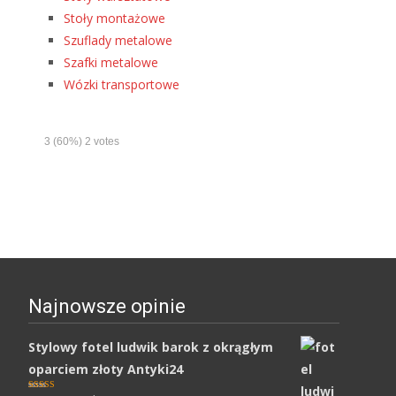
Stoły montażowe
Szuflady metalowe
Szafki metalowe
Wózki transportowe
3
(60%)
2
votes
Najnowsze opinie
Stylowy fotel ludwik barok z okrągłym
oparciem złoty Antyki24