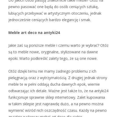
Do jakich osób pasują znakomicie takie meble? Otóż na
pewno pasować one będą do osób ceniących sztukę,
lubiących przebywać w artystycznym otoczeniu, jednak
jednocześnie ceniących bardzo elegancję i smak.
Meble art deco na antyki24
Jakie zaś są poniższe meble i czemu warto je wybrać? Otóż
są to meble nowe, oryginalne, stylizowane na dawne
epoki. Warto podkreślić zalety tego, że są one nowe.
Otóż dzięki temu nie mamy żadnego problemu z ich
pielęgnacją oraz z wytrzymałością. Z drugiej jednak strony
meble te w pełni oddają ducha dawnych epok, wiernie
odtwarzając ich detale. Ważne jest także to, że na antyki24
funkcjonuje sprawnie sklep internetowy. Zalet kupowania
w takim sklepie jest naprawdę dużo, a na pewno można
wymienić wśród nich oszczędność czasu. Każdy na pewno
znajdzie najlepszy mebel art deco dla siebie.