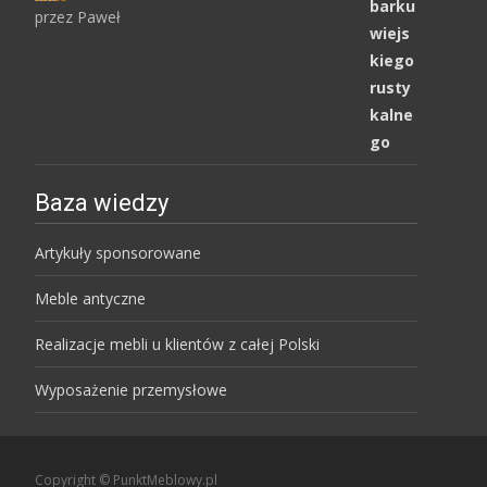
przez Paweł
Oceniony
5
na 5.
Baza wiedzy
Artykuły sponsorowane
Meble antyczne
Realizacje mebli u klientów z całej Polski
Wyposażenie przemysłowe
Copyright © PunktMeblowy.pl