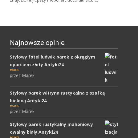
Najnowsze opinie
Stylowy fotel ludwik barok z okrągłym
oparciem złoty Antyki24
przez Marek
Oceniony
5
na 5.
Stylowy barek witryna rustykalna z szafką
bieloną Antyki24
przez Marek
Oceniony
5
na 5.
Stylowy barek rustykalny mahoniowy
owalny biały Antyki24