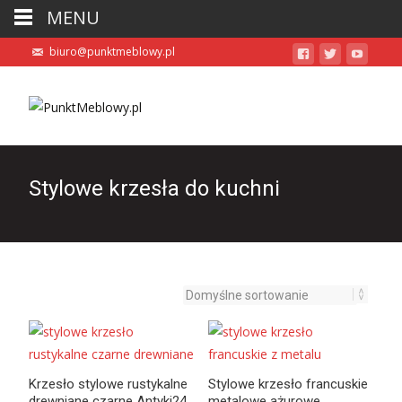
MENU
biuro@punktmeblowy.pl
Stylowe krzesła do kuchni
Krzesło stylowe rustykalne
Stylowe krzesło francuskie
drewniane czarne Antyki24
metalowe ażurowe