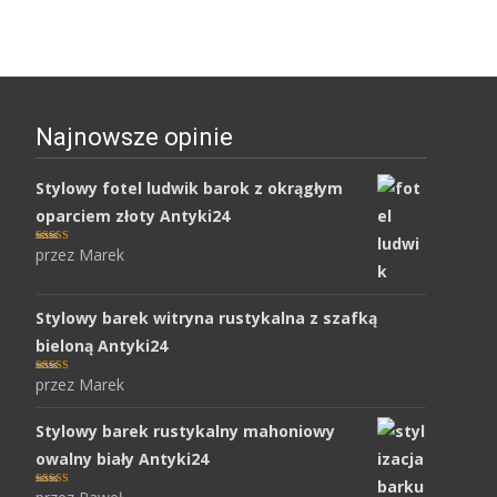
Najnowsze opinie
Stylowy fotel ludwik barok z okrągłym
oparciem złoty Antyki24
przez Marek
Oceniony
5
na 5.
Stylowy barek witryna rustykalna z szafką
bieloną Antyki24
przez Marek
Oceniony
5
na 5.
Stylowy barek rustykalny mahoniowy
owalny biały Antyki24
Oceniony
5