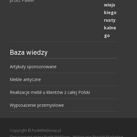
przez Paweł
na 5.
Baza wiedzy
Artykuły sponsorowane
Meble antyczne
Realizacje mebli u klientów z całej Polski
Wyposażenie przemysłowe
Copyright © PunktMeblowy.pl
Opracowane przez Punkt Meblowy
, Wykonanie
Projekt Marketing