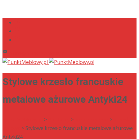
biuro@punktmeblowy.pl
Stylowe krzesło francuskie
metalowe ażurowe Antyki24
PunktMeblowy.pl
>
Produkty
>
Meble stylowe
>
Krzesła
stylowe
> Stylowe krzesło francuskie metalowe ażurowe
Antyki24