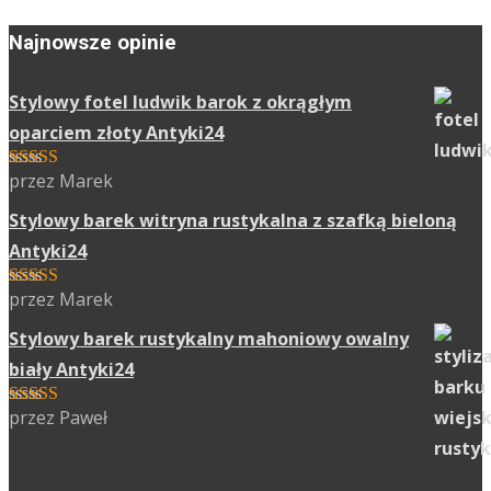
Najnowsze opinie
Stylowy fotel ludwik barok z okrągłym
oparciem złoty Antyki24
przez Marek
Oceniony
5
na 5.
Stylowy barek witryna rustykalna z szafką bieloną
Antyki24
przez Marek
Oceniony
5
na 5.
Stylowy barek rustykalny mahoniowy owalny
biały Antyki24
przez Paweł
Oceniony
5
na 5.