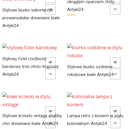
okrągłym oparciem złoty
Antyki24
ADD TO COMPARE
ADD TO COMPARE
Stylowe biurko sekretarzyk
prowansalskie drewniane białe
Oceniony
5.00
Antyki24
na 5.
Stylowy fotel rzeźbiony
ADD TO WISHLIST
ADD TO WISHLIST
barokowy tron złoto-brązowy
Stylowe biurko ozdobne
Antyki24
ADD TO COMPARE
rokokowe białe Antyki24
ADD TO COMPARE
ADD TO WISHLIST
ADD TO WISHLIST
Stylowe krzesło vintage shabby
Lampa retro z koniem w stylu
chic drewniane białe Antyki24
ADD TO COMPARE
kolonialnym Antyki24
ADD TO COMPARE