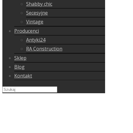
Shabby chic
Secesyjne
Vintage
Producenci
Antyki24
RA Construction
Sklep
Blog
Kontakt