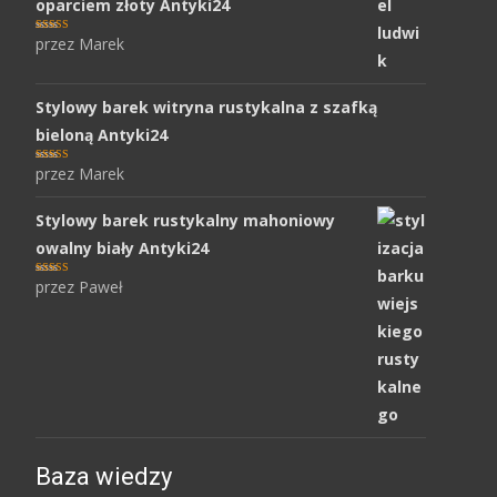
oparciem złoty Antyki24
przez Marek
Oceniony
5
na 5.
Stylowy barek witryna rustykalna z szafką
bieloną Antyki24
przez Marek
Oceniony
5
na 5.
Stylowy barek rustykalny mahoniowy
owalny biały Antyki24
przez Paweł
Oceniony
5
na 5.
Baza wiedzy