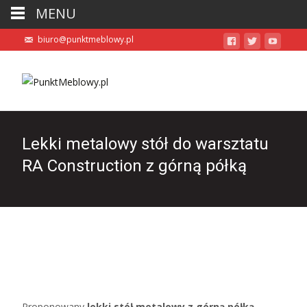
MENU
biuro@punktmeblowy.pl
Lekki metalowy stół do warsztatu
RA Construction z górną półką
Proponowany
lekki stół metalowy z górną półką