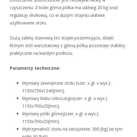
czyszczeniu. Z kolei górna półka ma udźwig 20 kg oraz
regulację skokową, co w dużym stopniu ułatwia
użytkowanie stołu.
Dużą zaletę stanowią też stopki poziomujące, dzięki
którym stół warsztatowy z górną półką pozostaje stabilny
praktycznie na każdym podłożu.
Parametry techniczne:
Wymiary zewnętrzne stołu (szer. x gł. x wys.):
1150x730x1240[mm].
Wymiary blatu roboczego(szer. x gł. x wys.):
1150x700x25[mm].
Wymiary półki górnej(szer. x gł. x wys.):
1150x700x25[mm].
Wytrzymałość stołu na obciążenie: 300 [kg] (w tym
półki 30 [kg]).