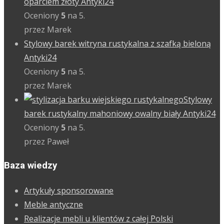
oparciem złoty Antyki24
Oceniony
5
na 5.
przez Marek
Stylowy barek witryna rustykalna z szafką bieloną
Antyki24
Oceniony
5
na 5.
przez Marek
Stylowy
barek rustykalny mahoniowy owalny biały Antyki24
Oceniony
5
na 5.
przez Paweł
Baza wiedzy
Artykuły sponsorowane
Meble antyczne
Realizacje mebli u klientów z całej Polski