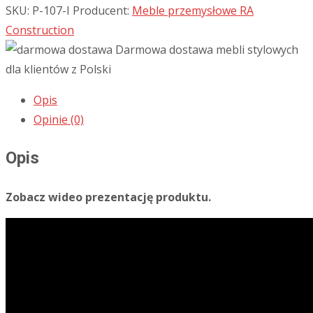
SKU:
P-107-I
Producent:
Meble przemysłowe RA
Construction
Darmowa dostawa mebli stylowych
dla klientów z Polski
Opis
Opinie (0)
Opis
Zobacz wideo prezentację produktu.