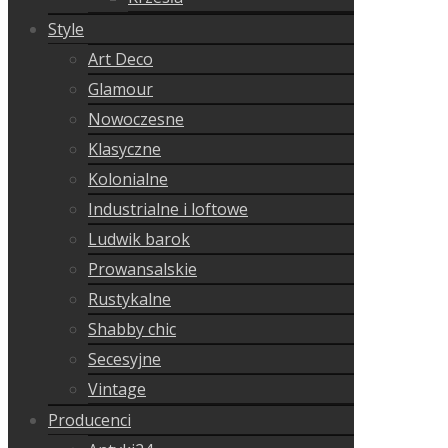
Style
Art Deco
Glamour
Nowoczesne
Klasyczne
Kolonialne
Industrialne i loftowe
Ludwik barok
Prowansalskie
Rustykalne
Shabby chic
Secesyjne
Vintage
Producenci