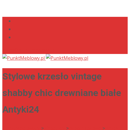
biuro@punktmeblowy.pl
Stylowe krzesło vintage
shabby chic drewniane białe
Antyki24
PunktMeblowy.pl
>
Produkty
>
Meble stylowe
>
Krzesła