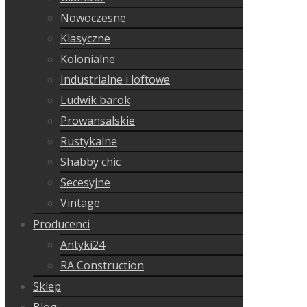
Nowoczesne
Klasyczne
Kolonialne
Industrialne i loftowe
Ludwik barok
Prowansalskie
Rustykalne
Shabby chic
Secesyjne
Vintage
Producenci
Antyki24
RA Construction
Sklep