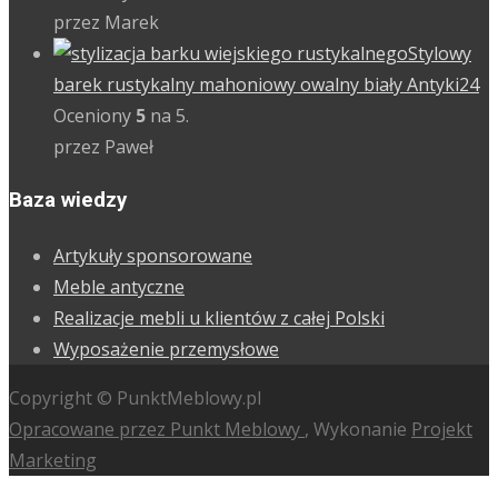
przez Marek
Stylowy
barek rustykalny mahoniowy owalny biały Antyki24
Oceniony
5
na 5.
przez Paweł
Baza wiedzy
Artykuły sponsorowane
Meble antyczne
Realizacje mebli u klientów z całej Polski
Wyposażenie przemysłowe
Copyright © PunktMeblowy.pl
Opracowane przez Punkt Meblowy
, Wykonanie
Projekt
Marketing