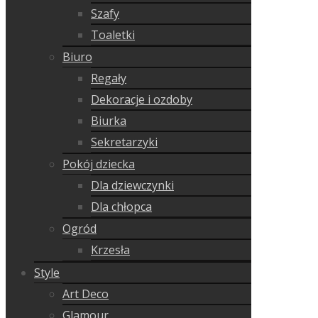
Szafy
Toaletki
Biuro
Regały
Dekoracje i ozdoby
Biurka
Sekretarzyki
Pokój dziecka
Dla dziewczynki
Dla chłopca
Ogród
Krzesła
Style
Art Deco
Glamour