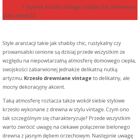
stylowe
> Stylowe krzesło vintage shabby chic drewniane
białe Antyki24
Style aranżacji takie jak shabby chic, rustykalny czy
prowansalski cenione są dzisiaj przede wszystkim ze
względu na niepowtarzalną atmosferę domowego ciepła,
swojskości zabarwionej jednakże delikatną nutką
artyzmu.
Krzesło drewniane vintage
to delikatny, ale
mocny dekoracyjny akcent.
Taką atmosferę roztacza także wokół siebie stylowe
krzesło wykonane z drewna w stylu vintage. Czym ono
tak szczególnym się charakteryzuje? Przede wszystkim
warto zwrócić uwagę na ciekawe połączenie bielonego
drewna z jasnym dębem orzechowym. Następnie uwagę