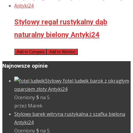
Stylowy regał rustykalny dąb
naturalny bielony Antyki24
Add to Compare
Add to Wishlist
Najnowsze opinie
Stylowy fotel ludwik barok z okrągłym
oparciem złoty Antyki24
Oceniony
5
na 5.
przez Marek
Stylowy barek witryna rustykalna z szafką bieloną
Antyki24
Oceniony
5
na 5.