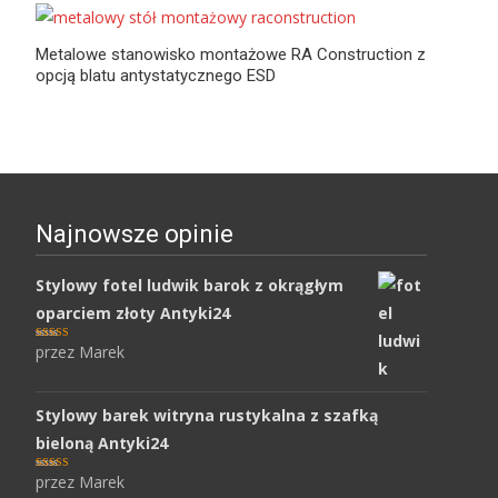
Metalowe stanowisko montażowe RA Construction z
opcją blatu antystatycznego ESD
Najnowsze opinie
Stylowy fotel ludwik barok z okrągłym
oparciem złoty Antyki24
przez Marek
Oceniony
5
na 5.
Stylowy barek witryna rustykalna z szafką
bieloną Antyki24
przez Marek
Oceniony
5
na 5.