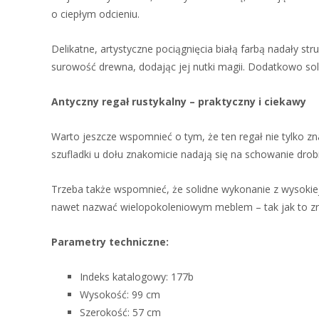
o ciepłym odcieniu.
Delikatne, artystyczne pociągnięcia białą farbą nadały str
surowość drewna, dodając jej nutki magii. Dodatkowo soli
Antyczny regał rustykalny – praktyczny i ciekawy
Warto jeszcze wspomnieć o tym, że ten regał nie tylko zn
szufladki u dołu znakomicie nadają się na schowanie dro
Trzeba także wspomnieć, że solidne wykonanie z wysokiej
nawet nazwać wielopokoleniowym meblem – tak jak to zr
Parametry techniczne:
Indeks katalogowy: 177b
Wysokość: 99 cm
Szerokość: 57 cm