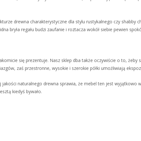
ukturze drewna charakterystyczne dla stylu rustykalnego czy shabby ch
dna bryła regału budzi zaufanie i roztacza wokół siebie pewien spokó
akomicie się prezentuje. Nasz sklep dba także oczywiście o to, żeby 
biazgów, zaś przestronne, wysokie i szerokie półki umożliwiają eksp
 jakości naturalnego drewna sprawia, że mebel ten jest wyjątkowo w
esztą kiedyś bywało.