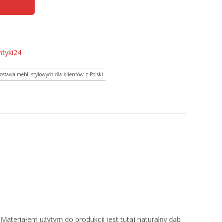
ntyki24
stawa mebli stylowych dla klientów z Polski
Materiałem użytym do produkcji jest tutaj naturalny dąb