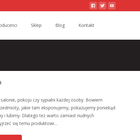
Search
oducenci
Sklep
Blog
Kontakt
for:
4
salonie, pokoju czy sypialni każdej osoby. Bowiem
przedmioty, jakie tam eksponujemy, pokazujemy poniekąd
 i lubimy. Dlatego też warto zamiast nudnych
yjrzeć się temu produktowi…