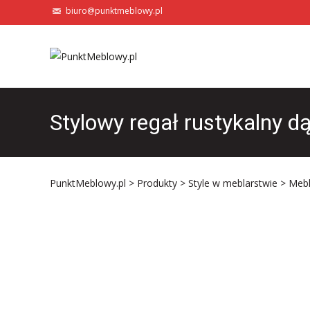
biuro@punktmeblowy.pl
Stylowy regał rustykalny d
PunktMeblowy.pl
>
Produkty
>
Style w meblarstwie
>
Mebl