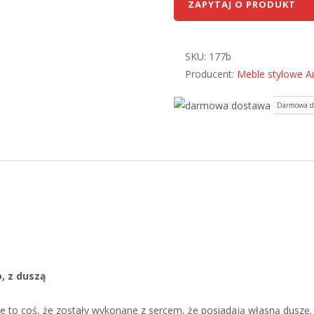
ZAPYTAJ O PRODUKT
SKU:
177b
Producent:
Meble stylowe A
Darmowa do
, z duszą
ie to coś, że zostały wykonane z sercem, że posiadają własną duszę. 