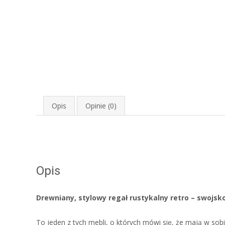
Opis
Opinie (0)
Opis
Drewniany, stylowy regał rustykalny retro – swojsko
To jeden z tych mebli, o których mówi się, że mają w sob