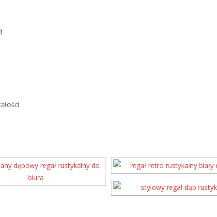
d
ałości