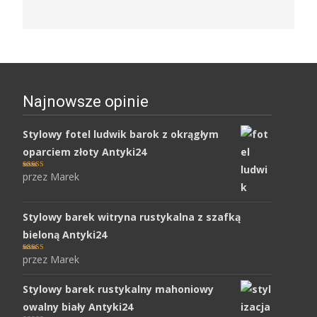
Najnowsze opinie
Stylowy fotel ludwik barok z okrągłym
oparciem złoty Antyki24
przez Marek
Oceniony
5
na 5.
Stylowy barek witryna rustykalna z szafką
bieloną Antyki24
przez Marek
Oceniony
5
na 5.
Stylowy barek rustykalny mahoniowy
owalny biały Antyki24