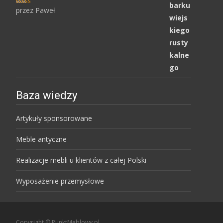
przez Paweł
Oceniony
5
na 5.
Baza wiedzy
Artykuły sponsorowane
Meble antyczne
Realizacje mebli u klientów z całej Polski
Wyposażenie przemysłowe
Copyright © PunktMeblowy.pl